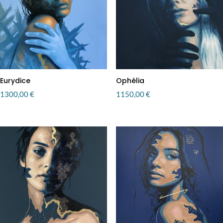
Eurydice
Ophélia
1300,00
€
1150,00
€