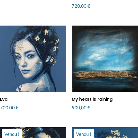
720,00
€
Eva
My heart is raining
700,00
€
900,00
€
Vendu !
Vendu !