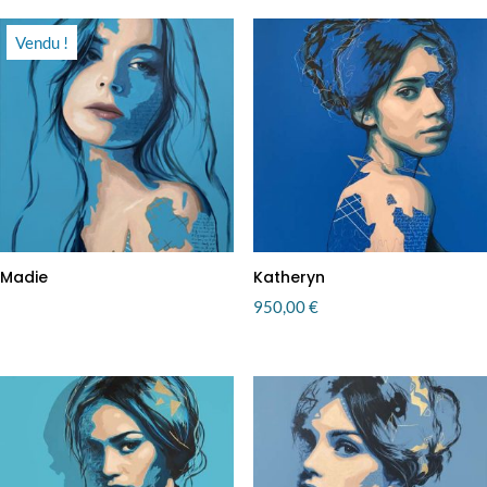
Vendu !
Madie
Katheryn
950,00
€