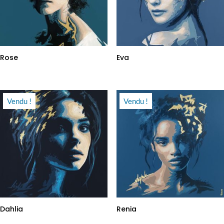
Rose
Eva
Vendu !
Vendu !
Dahlia
Renia