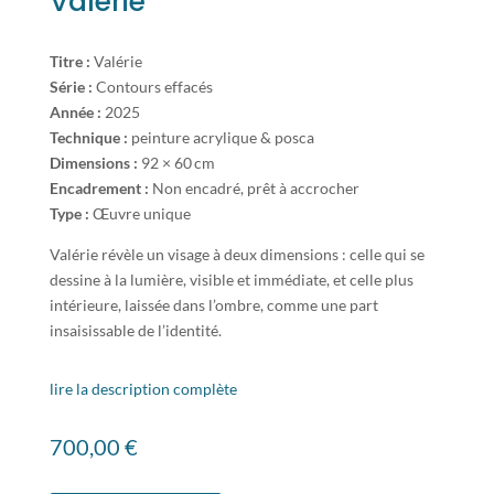
Valérie
Titre :
Valérie
Série :
Contours effacés
Année :
2025
Technique :
peinture acrylique & posca
Dimensions :
92 × 60 cm
Encadrement :
Non encadré, prêt à accrocher
Type :
Œuvre unique
Valérie révèle un visage à deux dimensions : celle qui se
dessine à la lumière, visible et immédiate, et celle plus
intérieure, laissée dans l’ombre, comme une part
insaisissable de l’identité.
lire la description complète
700,00
€