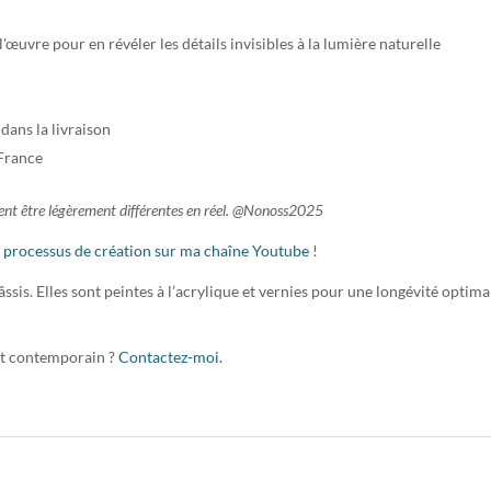
uvre pour en révéler les détails invisibles à la lumière naturelle
dans la livraison
 France
euvent être légèrement différentes en réel. @Nonoss2025
n
processus de création sur ma chaîne Youtube
!
ssis. Elles sont peintes à l’acrylique et vernies pour une longévité optimal
it contemporain ?
Contactez-moi.