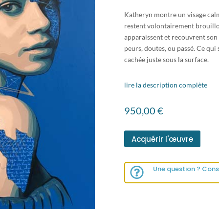
Katheryn montre un visage calm
restent volontairement brouillo
apparaissent et recouvrent son 
peurs, doutes, ou passé. Ce qui s
cachée juste sous la surface.
lire la description complète
950,00
€
Acquérir l'œuvre
Une question ? Cons
