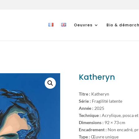
Oeuvres
Bio & démarc
Katheryn
Titre :
Katheryn
Série :
Fragilité latente
Année :
2025
Technique :
Acrylique, posca et
Dimensions :
92 × 73 cm
Encadrement :
Non encadré, pr
Type :
Œuvre unique