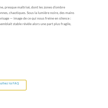
e, presque maîtrisé, dont les zones d’ombre
nnes, chaotiques. Sous la lumière noire, des mains
visage — image de ce qui nous freine en silence :
emblait stable révèle alors une part plus fragile,
ultez la FAQ