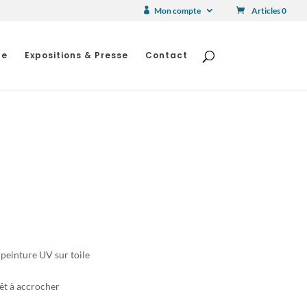
Mon compte
Articles 0
he
Expositions & Presse
Contact
 peinture UV sur toile
êt à accrocher